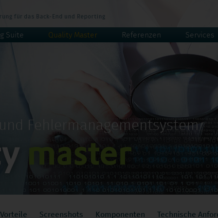
g Suite
Quality Master
Referenzen
Services
- und Fehlermanagementsystem
Vorteile
Screenshots
Komponenten
Technische Anfo