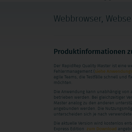
überspringen
Webbrowser, Webse
Produktinformationen z
Der RapidRep Quality Master ist eine w
Fehlermanagement (
siehe Anwendungs
agile Teams, die Testfälle schnell und 
möchten.
Die Anwendung kann unabhängig von an
betrieben werden. Bei gleichzeitiger V
Master analog zu den anderen unterst
angebunden werden. Die Nutzungsmögli
unterscheiden sich je nach verwendeter
Die aktuelle Version wird kostenlos en
Express Edition
zum Download
angebo