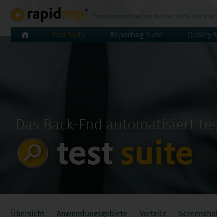
Navigation
Test Suite
Reporting Suite
Quality 
überspringen
Das Back-End automatisiert te
Navigation
Übersicht
Anwendungsgebiete
Vorteile
Screensho