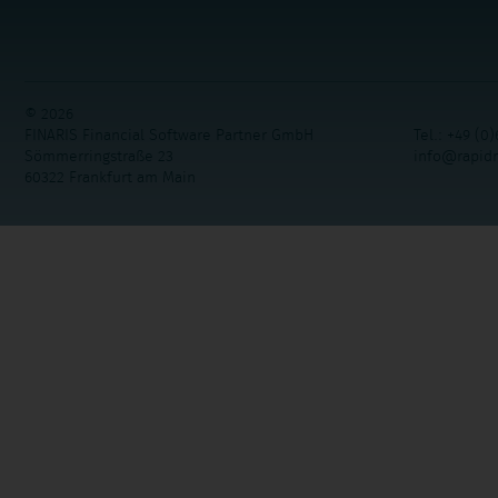
© 2026
FINARIS Financial Software Partner GmbH
Tel.: +49 (0)
Sömmerringstraße 23
info@rapid
60322 Frankfurt am Main