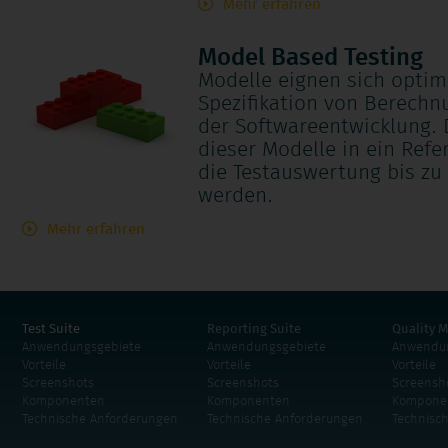
Mehr erfahren
Model Based Testing
Modelle eignen sich optima
Spezifikation von Berechn
der Softwareentwicklung. 
dieser Modelle in ein Refe
die Testauswertung bis zu
werden.
Mehr erfahren
Test Suite
Reporting Suite
Quality M
Anwendungsgebiete
Anwendungsgebiete
Anwendun
Vorteile
Vorteile
Vorteile
Screenshots
Screenshots
Screensh
Komponenten
Komponenten
Kompone
Technische Anforderungen
Technische Anforderungen
Technisc